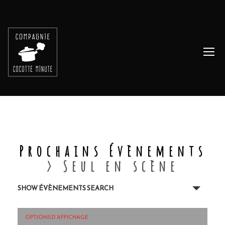
Skip
to
content
Prochains Évènements
› Seul en scène
R
SHOW ÉVÈNEMENTS SEARCH
e
c
h
N
OPTIONS D’AFFICHAGE