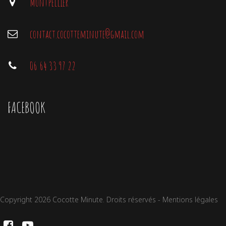
Montpellier
É
e
v
m
è
e
contact.cocotteminute@gmail.com
n
n
e
t
m
06 64 33 97 22
e
n
t
s
FACEBOOK
Copyright 2026 Cocotte Minute. Droits réservés -
Mentions légales