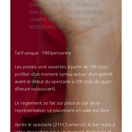
DANS UN AÉROPORT… ET ENSUITE,
PARCE QUE PLUS VITE ON S’EN REND
COMPTE, MIEUX SERA NOTRE VIE … IL
N’EXISTE PAS, UN POINT C’EST TOUT !
Tarif unique : 18€/personne
Les portes sont ouvertes à partir de 19h pour
profiter d’un moment sympa autour d’un apéritif
avant le début du spectacle à 20h (pas de quart
d’heure toulousain!).
Le règlement se fait sur place le soir de la
représentation. Le placement en salle est libre.
Après le spectacle (21h15 environ), le bar reste à
votre disposition pour un moment d’échange et