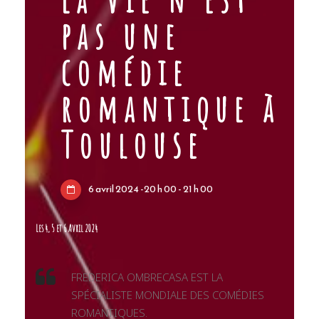
pas une
comédie
romantique à
Toulouse
6 avril 2024 -20 h 00
-
21 h 00
Les 4, 5 et 6 Avril 2024
FREDERICA OMBRECASA EST LA
SPÉCIALISTE MONDIALE DES COMÉDIES
ROMANTIQUES.