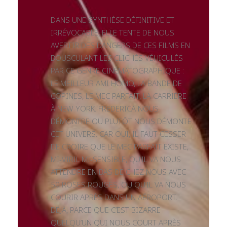
DANS UNE SYNTHÈSE DÉFINITIVE ET
IRRÉVOCABLE, ELLE TENTE DE NOUS
AVERTIR DES DANGERS DE CES FILMS EN
BOUSCULANT LES CLICHÉS VÉHICULÉS
PAR CE GENRE CINÉMATOGRAPHIQUE :
LE MEILLEUR AMI HOMO, LA BANDE DE
COPINES, LE MEC PARFAIT, LA CARRIÈRE
À NEW YORK. FREDERICA NOUS
DÉMONTRE OU PLUTÔT NOUS DÉMONTE
CET UNIVERS. CAR OUI, IL FAUT CESSER
DE CROIRE QUE LE MEC PARFAIT EXISTE,
MI-VIRIL MI-SENSIBLE, QU’IL VA NOUS
ATTENDRE EN BAS DE CHEZ NOUS AVEC
50 ROSES ROUGES, OU QU’IL VA NOUS
COURIR APRÈS DANS UN AÉROPORT.
DÉJÀ, PARCE QUE C’EST BIZARRE
QUELQU’UN QUI NOUS COURT APRÈS