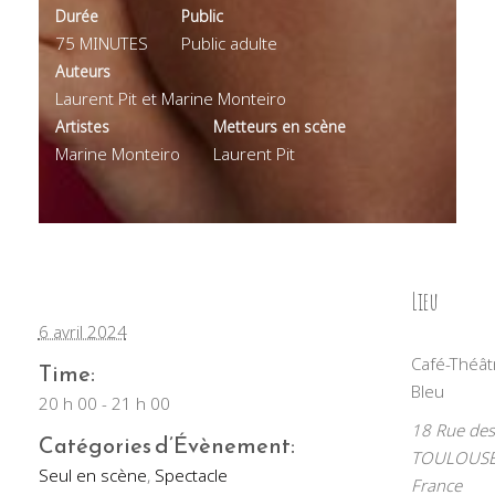
Durée
Public
75 MINUTES
Public adulte
Auteurs
Laurent Pit et Marine Monteiro
Artistes
Metteurs en scène
Marine Monteiro
Laurent Pit
Lieu
6 avril 2024
Café-Théât
Time:
Bleu
20 h 00 - 21 h 00
18 Rue de
Catégories d’Évènement:
TOULOUS
Seul en scène
,
Spectacle
France