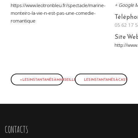
+ Google 
https://www.lecitronbleu.fr/spectacle/marine-
monteiro-la-vie-n-est-pas-une-comedie-
Téléphon
romantique
05 62 17 5
Site Web
http://www.
É
«
LES INSTANTANÉS À MARSEILLE
LES INSTANTANÉS À CASTRES
»
v
è
n
e
m
e
CONTACTS
n
t