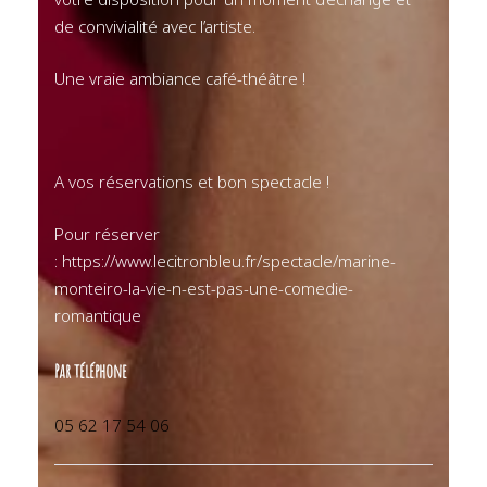
de convivialité avec l’artiste.
Une vraie ambiance café-théâtre !
A vos réservations et bon spectacle !
Pour réserver
: https://www.lecitronbleu.fr/spectacle/marine-
monteiro-la-vie-n-est-pas-une-comedie-
romantique
Par téléphone
05 62 17 54 06