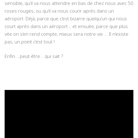
sensible, qu’il va nous attendre en bas de chez nous avec 50
roses rouges, ou qu’il va nous courir après dans un
aéroport. Déjà, parce que c’est bizarre quelqu’un qui nous
court après dans un aéroport… et ensuite, parce que plus
vite on s’en rend compte, mieux sera notre vie … Il n’existe
pas, un point c’est tout !
Enfin… peut-être… qui sait ?