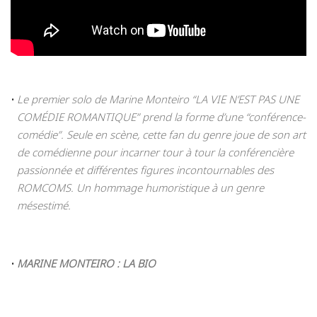
Le premier solo de Marine Monteiro “LA VIE N’EST PAS UNE
COMÉDIE ROMANTIQUE” prend la forme d’une “conférence-
comédie”. Seule en scène, cette fan du genre joue de son art
de comédienne pour incarner tour à tour la conférencière
passionnée et différentes figures incontournables des
ROMCOMS. Un hommage humoristique à un genre
mésestimé.
MARINE MONTEIRO : LA BIO